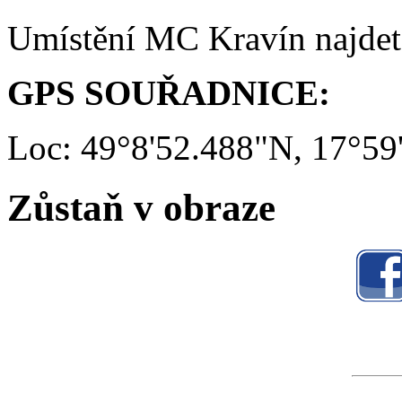
Umístění MC Kravín najde
GPS SOUŘADNICE:
Loc: 49°8'52.488"N, 17°59
Zůstaň v obraze