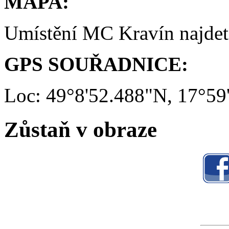
MAPA:
Umístění MC Kravín najde
GPS SOUŘADNICE:
Loc: 49°8'52.488"N, 17°59
Zůstaň v obraze