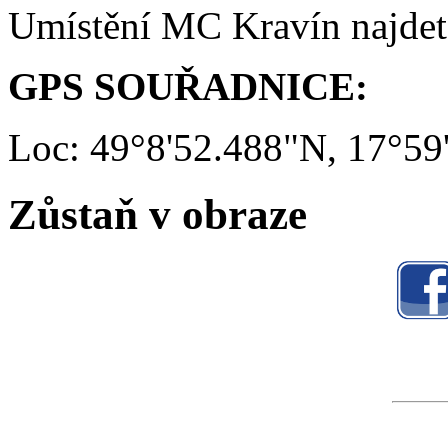
Umístění MC Kravín najde
GPS SOUŘADNICE:
Loc: 49°8'52.488"N, 17°59
Zůstaň v obraze