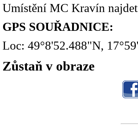
Umístění MC Kravín najde
GPS SOUŘADNICE:
Loc: 49°8'52.488"N, 17°59
Zůstaň v obraze