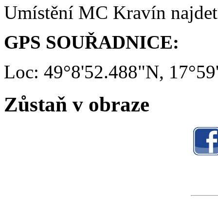
Umístění MC Kravín najde
GPS SOUŘADNICE:
Loc: 49°8'52.488"N, 17°59
Zůstaň v obraze