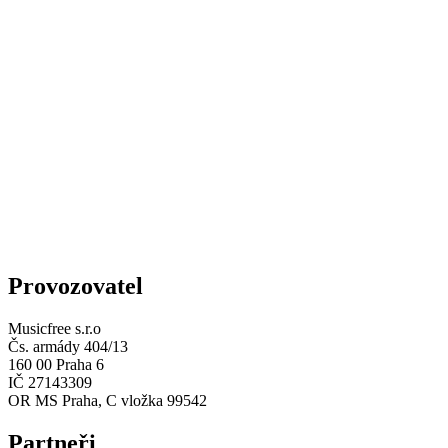
Provozovatel
Musicfree s.r.o
Čs. armády 404/13
160 00 Praha 6
IČ 27143309
OR MS Praha, C vložka 99542
Partneři