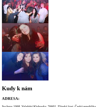
Kudy k nám
ADRESA:
Sychrov 1068, Valašské Klobouky, 76601, Zlínský kraj, Česká republika