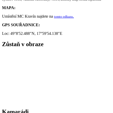
MAPA:
Umístění MC Kravín najdete na
.
tomto odkazu
GPS SOUŘADNICE:
Loc: 49°8'52.488"N, 17°59'54.138"E
Zůstaň v obraze
Kamarádi