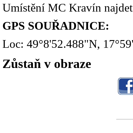
Umístění MC Kravín najde
GPS SOUŘADNICE:
Loc: 49°8'52.488"N, 17°59
Zůstaň v obraze