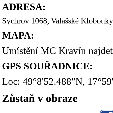
ADRESA:
Sychrov 1068, Valašské Klobouky,
MAPA:
Umístění MC Kravín najde
GPS SOUŘADNICE:
Loc: 49°8'52.488"N, 17°59
Zůstaň v obraze