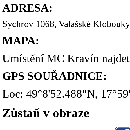
ADRESA:
Sychrov 1068, Valašské Klobouky,
MAPA:
Umístění MC Kravín najde
GPS SOUŘADNICE:
Loc: 49°8'52.488"N, 17°59
Zůstaň v obraze