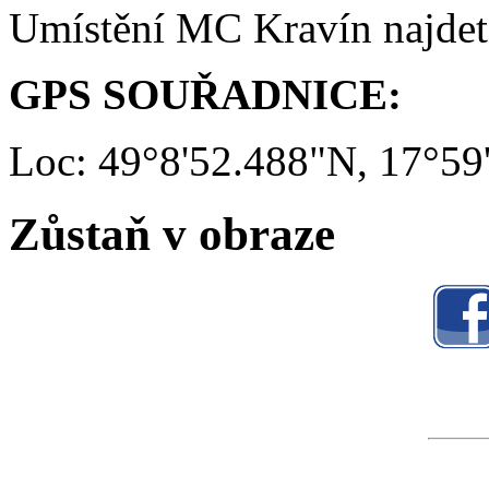
Umístění MC Kravín najde
GPS SOUŘADNICE:
Loc: 49°8'52.488"N, 17°59
Zůstaň v obraze