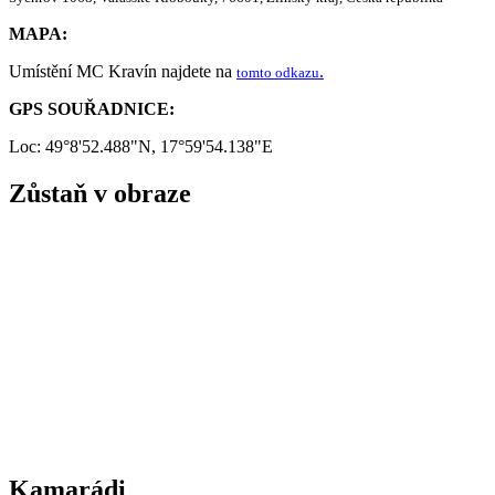
MAPA:
Umístění MC Kravín najdete na
.
tomto odkazu
GPS SOUŘADNICE:
Loc: 49°8'52.488"N, 17°59'54.138"E
Zůstaň v obraze
Kamarádi