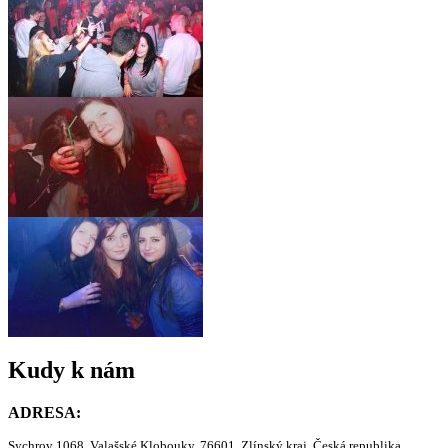
Kudy k nám
ADRESA:
Sychrov 1068, Valašské Klobouky, 76601, Zlínský kraj, Česká republika