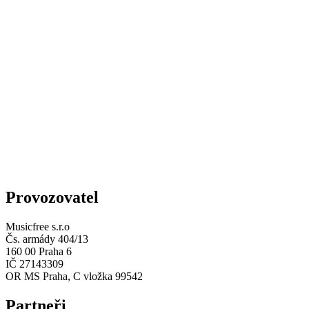
Provozovatel
Musicfree s.r.o
Čs. armády 404/13
160 00 Praha 6
IČ 27143309
OR MS Praha, C vložka 99542
Partneři