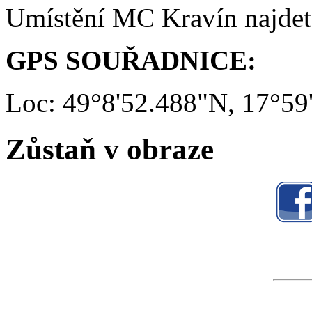
Umístění MC Kravín najde
GPS SOUŘADNICE:
Loc: 49°8'52.488"N, 17°59
Zůstaň v obraze