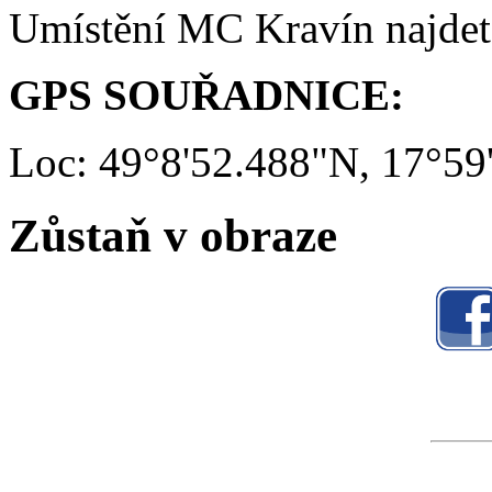
Umístění MC Kravín najde
GPS SOUŘADNICE:
Loc: 49°8'52.488"N, 17°59
Zůstaň v obraze