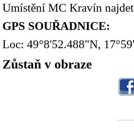
Umístění MC Kravín najde
GPS SOUŘADNICE:
Loc: 49°8'52.488"N, 17°59
Zůstaň v obraze