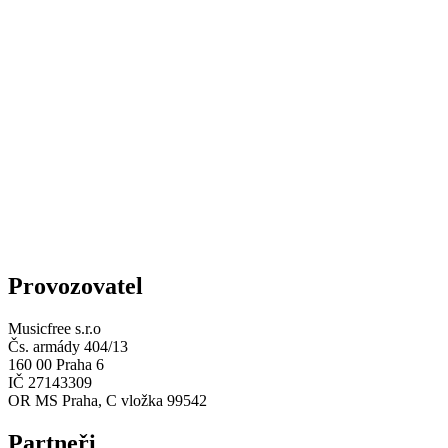
Provozovatel
Musicfree s.r.o
Čs. armády 404/13
160 00 Praha 6
IČ 27143309
OR MS Praha, C vložka 99542
Partneři