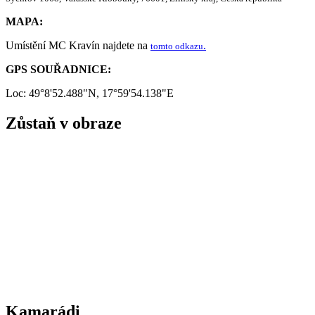
MAPA:
Umístění MC Kravín najdete na
.
tomto odkazu
GPS SOUŘADNICE:
Loc: 49°8'52.488"N, 17°59'54.138"E
Zůstaň v obraze
Kamarádi