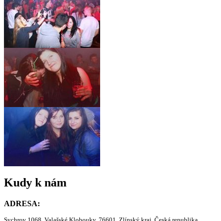
Kudy k nám
ADRESA:
Sychrov 1068, Valašské Klobouky, 76601, Zlínský kraj, Česká republika