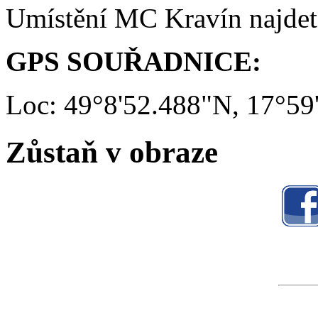
Umístění MC Kravín najde
GPS SOUŘADNICE:
Loc: 49°8'52.488"N, 17°59
Zůstaň v obraze