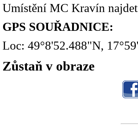
Umístění MC Kravín najde
GPS SOUŘADNICE:
Loc: 49°8'52.488"N, 17°59
Zůstaň v obraze