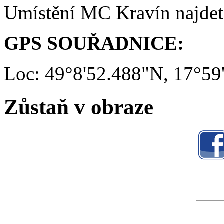
Umístění MC Kravín najde
GPS SOUŘADNICE:
Loc: 49°8'52.488"N, 17°59
Zůstaň v obraze