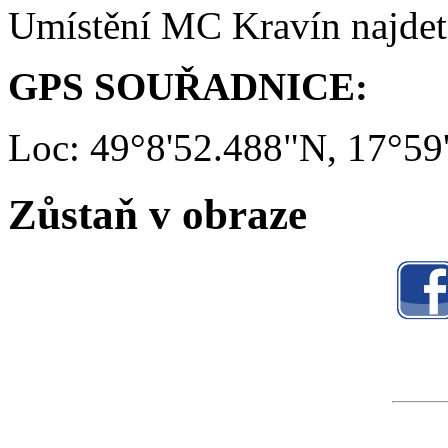
Umístění MC Kravín najde
GPS SOUŘADNICE:
Loc: 49°8'52.488"N, 17°59
Zůstaň v obraze