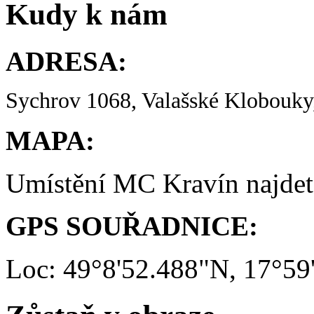
Kudy k nám
ADRESA:
Sychrov 1068, Valašské Klobouky,
MAPA:
Umístění MC Kravín najde
GPS SOUŘADNICE:
Loc: 49°8'52.488"N, 17°59