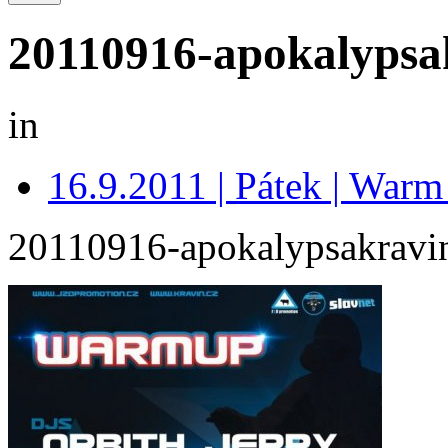
20110916-apokalypsa
in
16.9.2011 | Pátek | War
20110916-apokalypsakravi