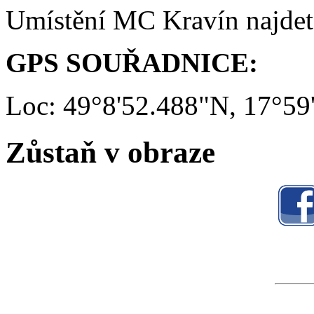
Umístění MC Kravín najde
GPS SOUŘADNICE:
Loc: 49°8'52.488"N, 17°59
Zůstaň v obraze