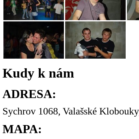
Kudy k nám
ADRESA:
Sychrov 1068, Valašské Klobouky,
MAPA: