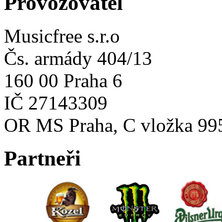
Provozovatel
Musicfree s.r.o
Čs. armády 404/13
160 00 Praha 6
IČ 27143309
OR MS Praha, C vložka 99
Partneři