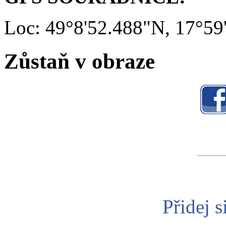
Loc: 49°8'52.488"N, 17°59
Zůstaň v obraze
Přidej s