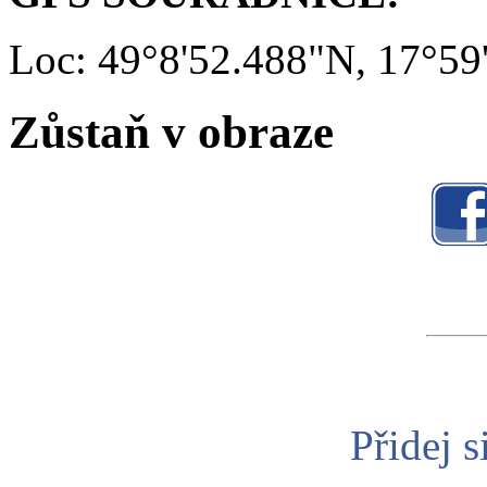
Loc: 49°8'52.488"N, 17°59
Zůstaň v obraze
Přidej s